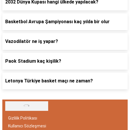
2032 Dünya Kupası hangi ülkede yapılacak?
Basketbol Avrupa Şampiyonası kaç yılda bir olur
Vazodilatör ne iş yapar?
Paok Stadium kaç kişilik?
Letonya Türkiye basket maçı ne zaman?
Gizlilik Politikası
Kullanıcı Sözleşmesi