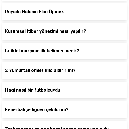
Rüyada Halanın Elini Öpmek
Kurumsal itibar yönetimi nasıl yapılır?
Istiklal marşının ilk kelimesi nedir?
2 Yumurtalı omlet kilo aldırır mı?
Hagi nasıl bir futbolcuydu
Fenerbahçe ligden çekildi mi?