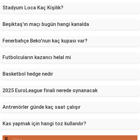
Stadyum Loca Kaç Kişilik?
Beşiktaş'ın maçı bugün hangi kanalda
Fenerbahçe Beko'nun kaç kupası var?
Futbolcuların kazancı helal mi
Basketbol hedge nedir
2025 EuroLeague finali nerede oynanacak
Antrenörler günde kaç saat çalışır
Kas yapmak için hangi toz kullanılır?