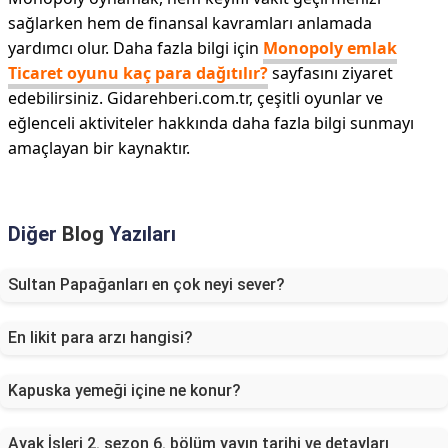
sağlarken hem de finansal kavramları anlamada
yardımcı olur. Daha fazla bilgi için
Monopoly emlak
Ticaret oyunu kaç para dağıtılır?
sayfasını ziyaret
edebilirsiniz. Gidarehberi.com.tr, çeşitli oyunlar ve
eğlenceli aktiviteler hakkında daha fazla bilgi sunmayı
amaçlayan bir kaynaktır.
Diğer
Blog
Yazıları
Sultan Papağanları en çok neyi sever?
En likit para arzı hangisi?
Kapuska yemeği içine ne konur?
Ayak İşleri 2. sezon 6. bölüm yayın tarihi ve detayları