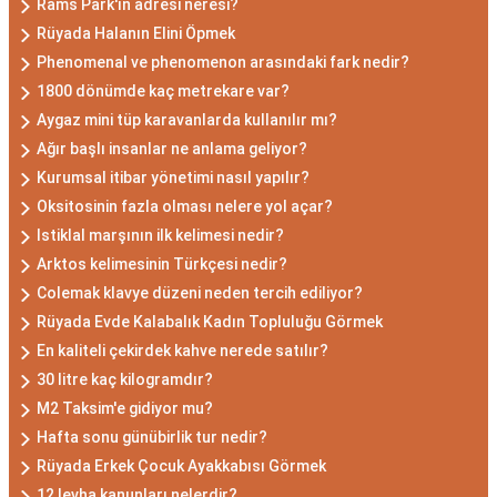
Rams Park'ın adresi neresi?
Rüyada Halanın Elini Öpmek
Phenomenal ve phenomenon arasındaki fark nedir?
1800 dönümde kaç metrekare var?
Aygaz mini tüp karavanlarda kullanılır mı?
Ağır başlı insanlar ne anlama geliyor?
Kurumsal itibar yönetimi nasıl yapılır?
Oksitosinin fazla olması nelere yol açar?
Istiklal marşının ilk kelimesi nedir?
Arktos kelimesinin Türkçesi nedir?
Colemak klavye düzeni neden tercih ediliyor?
Rüyada Evde Kalabalık Kadın Topluluğu Görmek
En kaliteli çekirdek kahve nerede satılır?
30 litre kaç kilogramdır?
M2 Taksim'e gidiyor mu?
Hafta sonu günübirlik tur nedir?
Rüyada Erkek Çocuk Ayakkabısı Görmek
12 levha kanunları nelerdir?