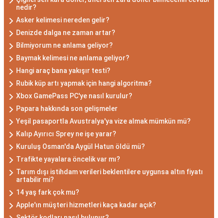
nedir?
Asker kelimesi nereden gelir?
Denizde dalga ne zaman artar?
Bilmiyorum ne anlama geliyor?
Baymak kelimesi ne anlama geliyor?
Hangi araç bana yakışır testi?
Rubik küp artı yapmak için hangi algoritma?
Xbox GamePass PC'ye nasıl kurulur?
Papara hakkında son gelişmeler
Yeşil pasaportla Avustralya'ya vize almak mümkün mü?
Kalıp Ayırıcı Sprey ne işe yarar?
Kuruluş Osman'da Aygül Hatun öldü mü?
Trafikte yayalara öncelik var mı?
Tarım dışı istihdam verileri beklentilere uygunsa altın fiyatı
artabilir mi?
14 yaş fark çok mu?
Apple'ın müşteri hizmetleri kaça kadar açık?
Sektör kodları nasıl bulunur?