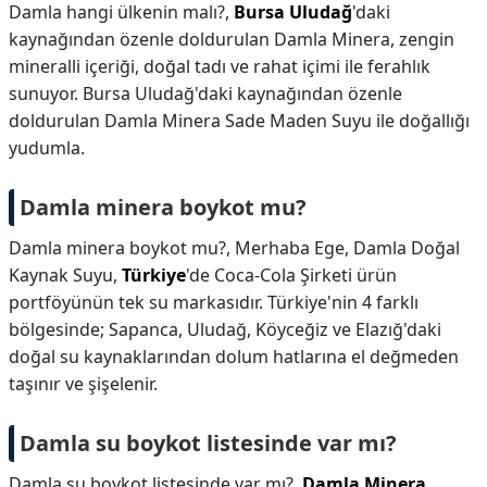
Damla hangi ülkenin malı?,
Bursa Uludağ
'daki
kaynağından özenle doldurulan Damla Minera, zengin
mineralli içeriği, doğal tadı ve rahat içimi ile ferahlık
sunuyor. Bursa Uludağ'daki kaynağından özenle
doldurulan Damla Minera Sade Maden Suyu ile doğallığı
yudumla.
Damla minera boykot mu?
Damla minera boykot mu?,
Merhaba Ege, Damla Doğal
Kaynak Suyu,
Türkiye
'de Coca-Cola Şirketi ürün
portföyünün tek su markasıdır. Türkiye'nin 4 farklı
bölgesinde; Sapanca, Uludağ, Köyceğiz ve Elazığ'daki
doğal su kaynaklarından dolum hatlarına el değmeden
taşınır ve şişelenir.
Damla su boykot listesinde var mı?
Damla su boykot listesinde var mı?,
Damla Minera