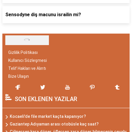
Sensodyne diş macunu israilin mi?
Gizlilik Politikası
Kullanıcı Sözleşmesi
Telif Hakları ve Alıntı
Bize Ulaşın
SON EKLENEN YAZILAR
Kocaeli'de file market kaçta kapanıyor?
Gaziantep Adıyaman arası otobüsle kaç saat?
Çiğnersen kara döner, üflersen zara döner bilmecenin cevabı