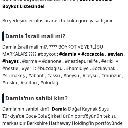
Boykot Listesinde
!
Bu yerleşimler uluslararası hukuka göre yasadışıdır.
Damla İsrail mali mi?
Damla İsrail mali mi?,
???? BOYKOT VE YERLİ SU
MARKALARI ???? #boykot :
#damla = #cocacola , #evian ,
#hayat
, #sırma = #danone , #nestlepurelife , #erikli =
#nestle , #yerli : #buzdağısu , #hamidiye , #özkaynak ,
#sırmakeş , #abant , #assu , #beysu , #ceysu , #munzur ,
#fuska , #sultan , #uludağ
Damla'nın sahibi kim?
Damla'nın sahibi kim?,
Damla
Doğal Kaynak Suyu,
Türkiye'de Coca-Cola Şirketi ürün portföyünün tek su
markasıdır Berkshire Hathaway Holding'in portföyünde