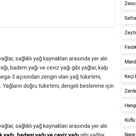
Zence
Safra
Zeyti
Fındı
yağlar, sağlıklı yağ kaynakları arasında yer alır.
Manda
ağı, badem yağı ve ceviz yağı gibi yağlar, kalp
mega-3 açısından zengin olan yağ tüketimi,
Keçi 
r. Yağların doğru tüketimi, dengeli beslenme için
Zerde
Hangi
Küflü
yağlar, sağlıklı yağ kaynakları arasında yer alır.
k yağı, badem yağı ve ceviz yağı
gibi yağlar,
Nane 