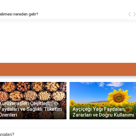
‹
elimesi nereden gelir?
Kuruyemişler: Çeşitleri,
Faydaları ve Sağlıklı Tüketim
Ayçiçeği Yağı Faydaları,
Önerileri
Zararları ve Doğru Kullanımı
ngileri?