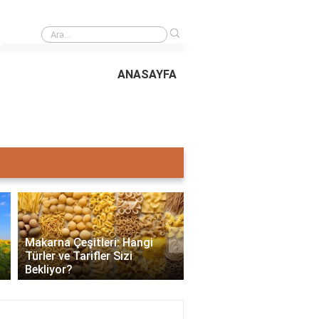
›
Asker kelimesi nereden gelir?
ANASAYFA
›
Makarna Çeşitleri: Hangi
Türler ve Tarifler Sizi
Kefir Nedir, Faydaları, Y
Bekliyor?
ve Tüketim Önerileri