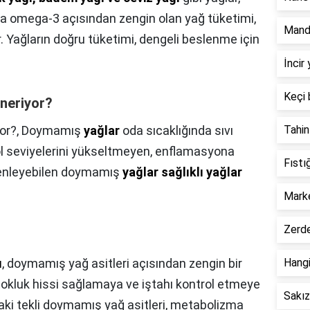
ca omega-3 açısından zengin olan yağ tüketimi,
Manda
r. Yağların doğru tüketimi, dengeli beslenme için
İncir
Keçi 
neriyor?
or?,
Doymamış
yağlar
oda sıcaklığında sıvı
Tahin
ol seviyelerini yükseltmeyen, enflamasyona
Fıstı
zenleyebilen doymamış
yağlar sağlıklı yağlar
Marke
Zerde
ı
, doymamış yağ asitleri açısından zengin bir
Hangi
 tokluk hissi sağlamaya ve iştahı kontrol etmeye
Sakız
daki tekli doymamış yağ asitleri, metabolizma