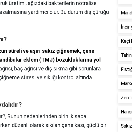
ürük üretimi, ağızdaki bakterilerin nötralize
azalmasına yardımcı olur. Bu durum diş çürüğü
Manda
İncir
mı?
Keçi 
un süreli ve aşırı sakız çiğnemek, çene
Tahin
andibular eklem (TMJ) bozukluklarına yol
ğrısı, baş ağrısı ve diş sıkma gibi sorunlara
Fıstı
 çiğneme süresi ve sıklığı kontrol altında
Marke
Zerde
ydalıdır?
Hangi
ır?,
Bunun nedenlerinden birini kısaca
ken düzenli olarak sıkılan çene kası, güçlü bir
Sakız