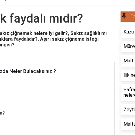
 faydalı mıdır?
Fa
Kuzu 
kız çiğnemek nelere iyi gelir?, Sakız sağlıklı mı
ıklara faydalıdır?, Aşırı sakız çiğneme isteği
angisi?
Mürve
Malt 
zda Neler Bulacaksınız ?
İlik 
Safra
neler
Zeyti
ur?
Malta