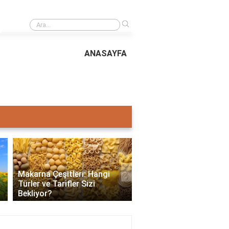
›
Colemak klavye düzeni neden tercih ediliyor?
ANASAYFA
›
Makarna Çeşitleri: Hangi
Türler ve Tarifler Sizi
Kefir Nedir, Faydaları, Y
Bekliyor?
ve Tüketim Önerileri