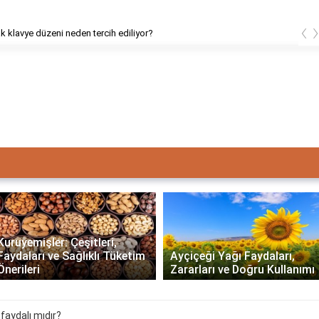
‹
 klavye düzeni neden tercih ediliyor?
Kuruyemişler: Çeşitleri,
Faydaları ve Sağlıklı Tüketim
Ayçiçeği Yağı Faydaları,
Önerileri
Zararları ve Doğru Kullanımı
faydalı mıdır?