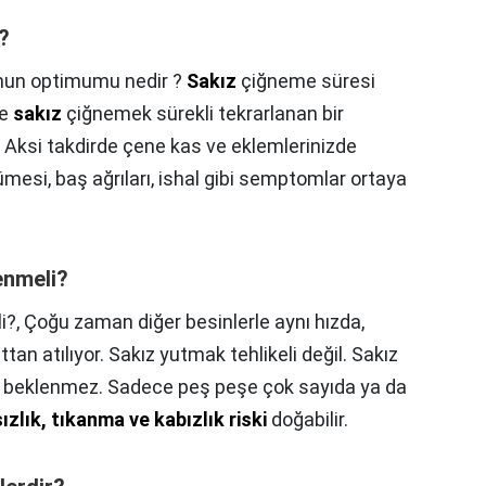
?
nun optimumu nedir ?
Sakız
çiğneme süresi
ve
sakız
çiğnemek sürekli tekrarlanan bir
r. Aksi takdirde çene kas ve eklemlerinizde
mesi, baş ağrıları, ishal gibi semptomlar ortaya
enmeli?
i?,
Çoğu zaman diğer besinlerle aynı hızda,
n atılıyor. Sakız yutmak tehlikeli değil. Sakız
nu beklenmez. Sadece peş peşe çok sayıda ya da
zlık, tıkanma ve kabızlık riski
doğabilir.