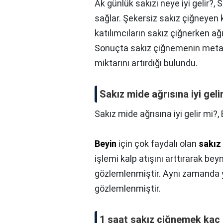
Ak günlük sakızı neye iyi gelir?,
S
sağlar. Şekersiz sakız çiğneyen k
katılımcıların sakız çiğnerken ağ
Sonuçta sakız çiğnemenin metabo
miktarını artırdığı bulundu.
Sakız mide ağrısına iyi geli
Sakız mide ağrısına iyi gelir mi?,
Beyin
için çok faydalı olan
sakız
işlemi kalp atışını arttırarak be
gözlemlenmiştir. Aynı zamanda y
gözlemlenmiştir.
1 saat sakız çiğnemek kaç k