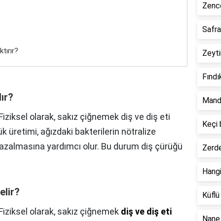
Zence
Safra
tırır?
Zeyti
Fındı
ır?
Manda
Fiziksel olarak, sakız çiğnemek diş ve diş eti
Keçi 
ük üretimi, ağızdaki bakterilerin nötralize
azalmasına yardımcı olur. Bu durum diş çürüğü
Zerde
Hangi
elir?
Küflü
Fiziksel olarak, sakız çiğnemek
diş ve diş eti
Nane 