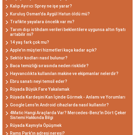
Kalıp Ayırıcı Sprey ne işe yarar?
Kuruluş Osman'da Aygül Hatun öldü mü?
Trafikte yayalara öncelik var mı?
Tarım dışı istihdam verileri beklentilere uygunsa altın fiyatı
artabilir mi?
14 yaş fark çok mu?
Apple'ın müşteri hizmetleri kaça kadar açık?
Sektör kodları nasıl bulunur?
Baca temizliği sırasında neden risklidir?
Hayvancılıkta kullanılan makine ve ekipmanlar nelerdir?
Ebru sanatı neyi temsil eder?
Rüyada Büyük Fare Yakalamak
Rüyada Kardeşini Kan İçinde Görmek - Anlamı ve Yorumları
Google Lens'in Android cihazlarda nasıl kullanılır?
4Matic Hangi Araçlarda Var? Mercedes-Benz'in Dört Çeker
Sistemi Hakkında Bilgi
Rüyada Kaynıyla Öpüşmek
Rams Park'ın adresi neresi?