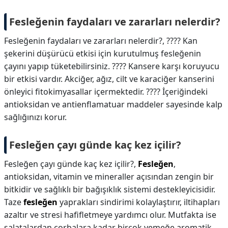
Fesleğenin faydaları ve zararları nelerdir?
Fesleğenin faydaları ve zararları nelerdir?,
???? Kan
şekerini düşürücü etkisi için kurutulmuş fesleğenin
çayını yapıp tüketebilirsiniz. ???? Kansere karşı koruyucu
bir etkisi vardır. Akciğer, ağız, cilt ve karaciğer kanserini
önleyici fitokimyasallar içermektedir. ???? İçeriğindeki
antioksidan ve antienflamatuar maddeler sayesinde kalp
sağlığınızı korur.
Fesleğen çayı günde kaç kez içilir?
Fesleğen çayı günde kaç kez içilir?,
Fesleğen
,
antioksidan, vitamin ve mineraller açısından zengin bir
bitkidir ve sağlıklı bir bağışıklık sistemi destekleyicisidir.
Taze
fesleğen
yaprakları sindirimi kolaylaştırır, iltihapları
azaltır ve stresi hafifletmeye yardımcı olur. Mutfakta ise
salatalardan çorbalara kadar birçok yemeğe aromatik