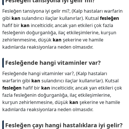
Fesleğen tansiyona iyi gelir mi?
Fesleğen tansiyona iyi gelir mi?,
(Kalp hastaları warfarin
gibi
kan
sulandırıcı ilaçlar kullanırlar). Kutsal
fesleğen
hafif bir
kan
incelticidir, ancak yan etkileri çok fazla
fesleğenin doğurganlığa, ilaç etkileşimlerine, kurşun
zehirlenmesine, düşük
kan
şekerine ve hamile
kadınlarda reaksiyonlara neden olmasıdır.
Fesleğende hangi vitaminler var?
Fesleğende hangi vitaminler var?,
(Kalp hastaları
warfarin gibi
kan
sulandırıcı ilaçlar kullanırlar). Kutsal
fesleğen
hafif bir
kan
incelticidir, ancak yan etkileri çok
fazla fesleğenin doğurganlığa, ilaç etkileşimlerine,
kurşun zehirlenmesine, düşük
kan
şekerine ve hamile
kadınlarda reaksiyonlara neden olmasıdır.
Fesleğen çayı hangi hastalıklara iyi gelir?