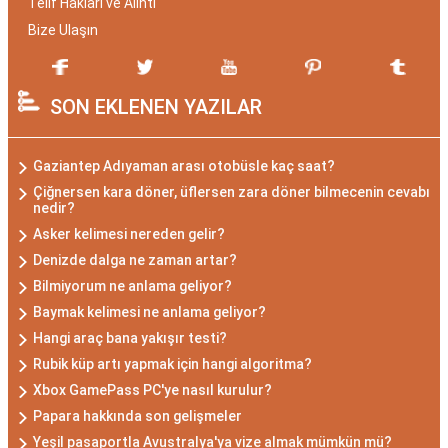
Telif Hakları ve Alıntı
Bize Ulaşın
SON EKLENEN YAZILAR
Gaziantep Adıyaman arası otobüsle kaç saat?
Çiğnersen kara döner, üflersen zara döner bilmecenin cevabı
nedir?
Asker kelimesi nereden gelir?
Denizde dalga ne zaman artar?
Bilmiyorum ne anlama geliyor?
Baymak kelimesi ne anlama geliyor?
Hangi araç bana yakışır testi?
Rubik küp artı yapmak için hangi algoritma?
Xbox GamePass PC'ye nasıl kurulur?
Papara hakkında son gelişmeler
Yeşil pasaportla Avustralya'ya vize almak mümkün mü?