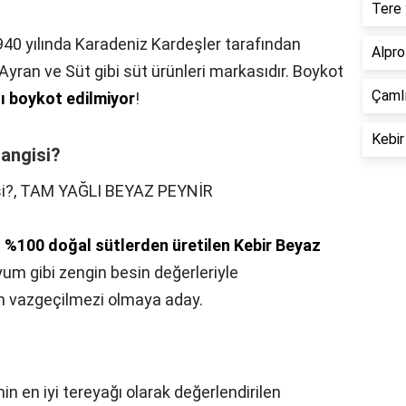
Tere 
1940 yılında Karadeniz Kardeşler tarafından
Alpro
 Ayran ve Süt gibi süt ürünleri markasıdır. Boykot
Çamlı
ı boykot edilmiyor
!
Kebir
hangisi?
i?,
TAM YAĞLI BEYAZ PEYNİR
ü
%100 doğal sütlerden üretilen Kebir Beyaz
siyum gibi zengin besin değerleriyle
zin vazgeçilmezi olmaya aday.
nin en iyi tereyağı olarak değerlendirilen