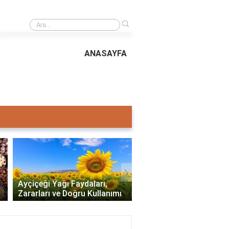
›
cihazlarda nasıl kullanılır?
Google Lens'
ANASAYFA
›
Makarna Çeşitleri: Hangi
Ayçiçeği Yağı Faydaları,
Türler ve Tarifler Sizi
Zararları ve Doğru Kullanımı
Bekliyor?