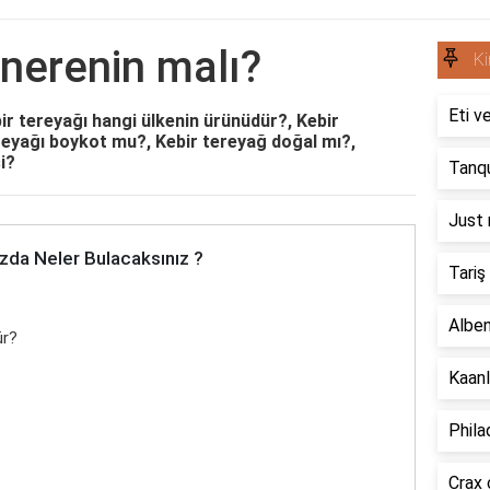
 nerenin malı?
Ki
Eti v
ir tereyağı hangi ülkenin ürünüdür?, Kebir
reyağı boykot mu?, Kebir tereyağ doğal mı?,
i?
Tanqu
Just 
zda Neler Bulacaksınız ?
Tariş
Alben
ür?
Kaanl
Phila
Crax 