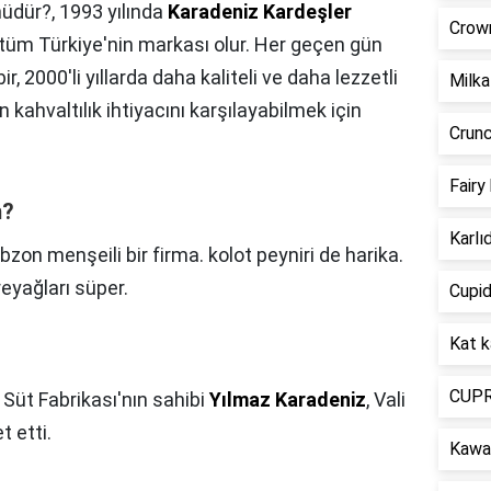
nüdür?,
1993 yılında
Karadeniz Kardeşler
Crown
ık tüm Türkiye'nin markası olur. Her geçen gün
, 2000'li yıllarda daha kaliteli ve daha lezzetli
Milka
 kahvaltılık ihtiyacını karşılayabilmek için
Crunc
Fairy
m?
Karlı
bzon menşeili bir firma. kolot peyniri de harika.
reyağları süper.
Cupid
Kat k
CUPR
 Süt Fabrikası'nın sahibi
Yılmaz Karadeniz
, Vali
 etti.
Kawas