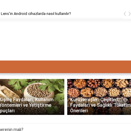
‹
nasıl kullanılır?
Google Lens'in Android 
ş Faydaları, Kullanım
Kuruyemişler: Çeşitleri,
mleri ve Yetiştirme
Faydaları ve Sağlıklı Tüketim
rı
Önerileri
nerenin malı?