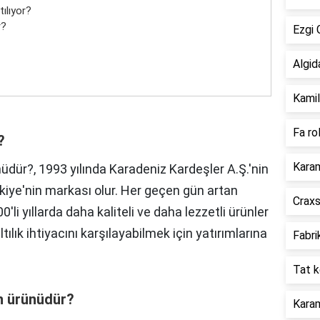
ılıyor?
r?
Ezgi 
Algid
Kamil
Fa ro
?
Karam
nüdür?, 1993 yılında Karadeniz Kardeşler A.Ş.'nin
rkiye'nin markası olur. Her geçen gün artan
Craxs
'li yıllarda daha kaliteli ve daha lezzetli ürünler
ılık ihtiyacını karşılayabilmek için yatırımlarına
Fabri
Tat k
in ürünüdür?
Karam