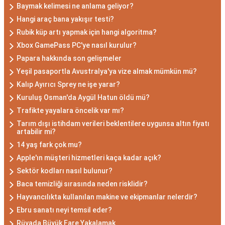
Baymak kelimesi ne anlama geliyor?
Hangi araç bana yakışır testi?
Rubik küp artı yapmak için hangi algoritma?
Xbox GamePass PC'ye nasıl kurulur?
Papara hakkında son gelişmeler
Yeşil pasaportla Avustralya'ya vize almak mümkün mü?
Kalıp Ayırıcı Sprey ne işe yarar?
Kuruluş Osman'da Aygül Hatun öldü mü?
Trafikte yayalara öncelik var mı?
Tarım dışı istihdam verileri beklentilere uygunsa altın fiyatı
artabilir mi?
14 yaş fark çok mu?
Apple'ın müşteri hizmetleri kaça kadar açık?
Sektör kodları nasıl bulunur?
Baca temizliği sırasında neden risklidir?
Hayvancılıkta kullanılan makine ve ekipmanlar nelerdir?
Ebru sanatı neyi temsil eder?
Rüyada Büyük Fare Yakalamak