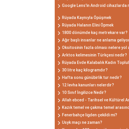
Google Lens'in Android cihazlarda na
Rüyada Kaynıyla Öpüşmek
Rüyada Halanın Elini Öpmek
1800 dönümde kaç metrekare var?
Ağır başlı insanlar ne anlama geliyo
Oksitosinin fazla olması nelere yol
Arktos kelimesinin Türkçesi nedir?
Rüyada Evde Kalabalık Kadın Topl
30 litre kaç kilogramdır?
Hafta sonu günübirlik tur nedir?
12 levha kanunları nelerdir?
10 Sınıf İngilizce Nedir?
Allah ebced - Tarihsel ve Kültürel A
Kazık temel ve çakma temel arasında
Fenerbahçe ligden çekildi mi?
Usyk maçı ne zaman?