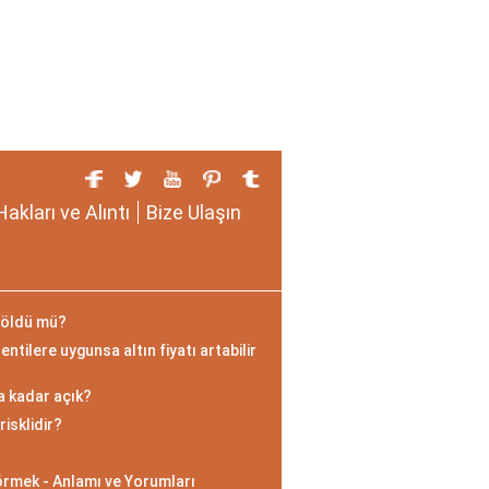
Hakları ve Alıntı
Bize Ulaşın
 öldü mü?
entilere uygunsa altın fiyatı artabilir
a kadar açık?
isklidir?
örmek - Anlamı ve Yorumları