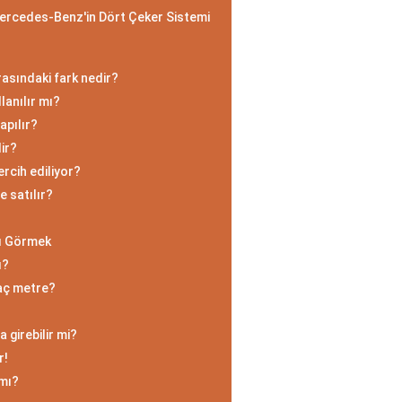
ercedes-Benz'in Dört Çeker Sistemi
sındaki fark nedir?
lanılır mı?
apılır?
dir?
rcih ediliyor?
e satılır?
ı Görmek
ı?
kaç metre?
 girebilir mi?
r!
 mı?