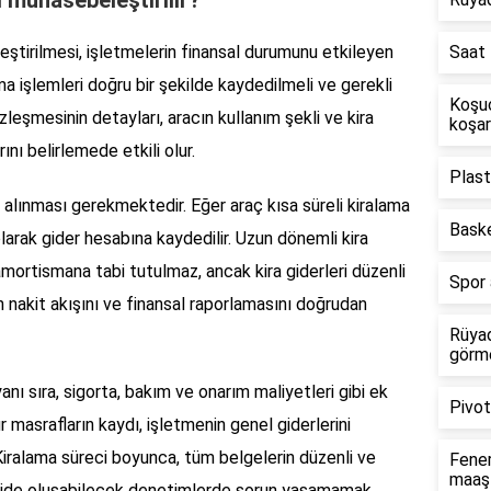
eştirilmesi, işletmelerin finansal durumunu etkileyen
Saat 
ama işlemleri doğru bir şekilde kaydedilmeli ve gerekli
Koşuc
leşmesinin detayları, aracın kullanım şekli ve kira
koşa
ını belirlemede etkili olur.
Plast
na alınması gerekmektedir. Eğer araç kısa süreli kiralama
Baske
t olarak gider hesabına kaydedilir. Uzun dönemli kira
amortismana tabi tutulmaz, ancak kira giderleri düzenli
Spor 
n nakit akışını ve finansal raporlamasını doğrudan
Rüyad
görme
anı sıra, sigorta, bakım ve onarım maliyetleri gibi ek
Pivot
r masrafların kaydı, işletmenin genel giderlerini
iralama süreci boyunca, tüm belgelerin düzenli ve
Fener
maaş 
leride oluşabilecek denetimlerde sorun yaşamamak