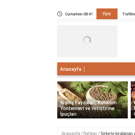
Yeni
öncelik var mı?
Cumartesi 08:41
Trafikt
Anasayfa
‹
 Faydaları, Tüketim
Kişniş Faydaları, Kullanım
eri ve Sağlık Üzerindeki
Yöntemleri ve Yetiştirme
ri
İpuçları
Anasayfa
Rehber
Şirkete kiralanan 