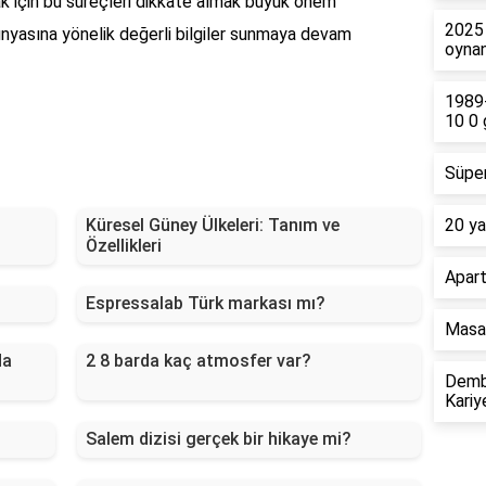
ak için bu süreçleri dikkate almak büyük önem
2025 
dünyasına yönelik değerli bilgiler sunmaya devam
oyna
1989
10 0 
Süper
Küresel Güney Ülkeleri: Tanım ve
20 ya
Özellikleri
Apart
Espressalab Türk markası mı?
Masa 
da
2 8 barda kaç atmosfer var?
Demba
Kariy
Salem dizisi gerçek bir hikaye mi?