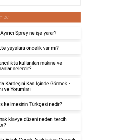
ehber
 Ayırıcı Sprey ne işe yarar?
kte yayalara öncelik var mı?
ncılıkta kullanılan makine ve
anlar nelerdir?
a Kardeşini Kan İçinde Görmek -
ı ve Yorumları
s kelimesinin Türkçesi nedir?
ak klavye düzeni neden tercih
yor?
da Erkek Çocuk Ayakkabısı Görmek