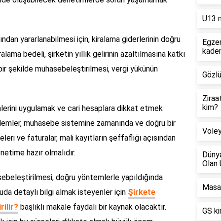
U13 m
rından yararlanabilmesi için, kiralama giderlerinin doğru
Egzer
kade
alama bedeli, şirketin yıllık gelirinin azaltılmasına katkı
i bir şekilde muhasebeleştirilmesi, vergi yükünün
Gözlü
Ziraa
kim?
rini uygulamak ve cari hesaplara dikkat etmek
m işlemler, muhasebe sistemine zamanında ve doğru bir
Voley
leri ve faturalar, mali kayıtların şeffaflığı açısından
netime hazır olmalıdır.
Dünya
Olan 
asebeleştirilmesi, doğru yöntemlerle yapıldığında
Masa 
nuda detaylı bilgi almak isteyenler için
Şirkete
rilir?
başlıklı makale faydalı bir kaynak olacaktır.
GS ki