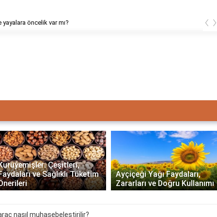
‹
e yayalara öncelik var mı?
Kuruyemişler: Çeşitleri,
Faydaları ve Sağlıklı Tüketim
Ayçiçeği Yağı Faydaları,
Önerileri
Zararları ve Doğru Kullanımı
araç nasıl muhasebeleştirilir?