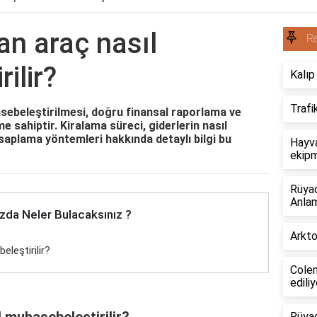
an araç nasıl
R
ilir?
Kalıp
Trafi
sebeleştirilmesi, doğru finansal raporlama ve
me sahiptir. Kiralama süreci, giderlerin nasıl
aplama yöntemleri hakkında detaylı bilgi bu
Hayva
ekipm
Rüyad
Anlam
zda Neler Bulacaksınız ?
Arkto
eleştirilir?
Colem
edili
l muhasebeleştirilir?
Rüya