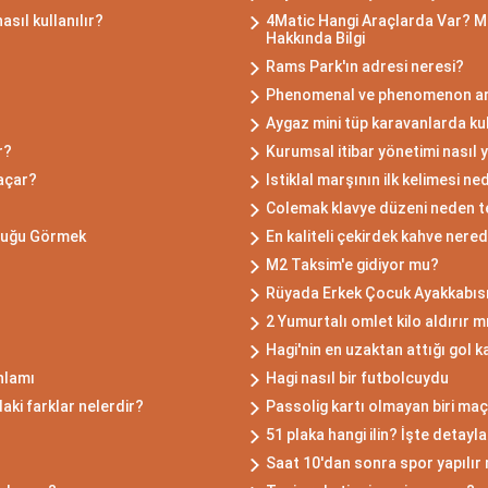
sıl kullanılır?
4Matic Hangi Araçlarda Var? M
Hakkında Bilgi
Rams Park'ın adresi neresi?
Phenomenal ve phenomenon ara
Aygaz mini tüp karavanlarda kul
r?
Kurumsal itibar yönetimi nasıl y
 açar?
Istiklal marşının ilk kelimesi ne
Colemak klavye düzeni neden te
uluğu Görmek
En kaliteli çekirdek kahve nered
M2 Taksim'e gidiyor mu?
Rüyada Erkek Çocuk Ayakkabıs
2 Yumurtalı omlet kilo aldırır m
Hagi'nin en uzaktan attığı gol 
nlamı
Hagi nasıl bir futbolcuydu
ki farklar nelerdir?
Passolig kartı olmayan biri maça
51 plaka hangi ilin? İşte detayla
Saat 10'dan sonra spor yapılır