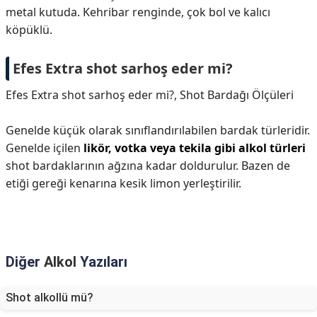
metal kutuda. Kehribar renginde, çok bol ve kalıcı
köpüklü.
Efes Extra shot sarhoş eder mi?
Efes Extra shot sarhoş eder mi?,
Shot Bardağı Ölçüleri
Genelde küçük olarak sınıflandırılabilen bardak türleridir.
Genelde içilen
likör, votka veya tekila gibi alkol türleri
shot bardaklarının ağzına kadar doldurulur. Bazen de
etiği gereği kenarına kesik limon yerleştirilir.
Diğer
Alkol
Yazıları
Shot alkollü mü?