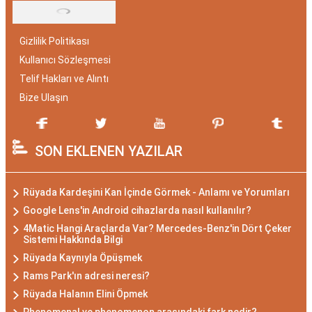
Gizlilik Politikası
Kullanıcı Sözleşmesi
Telif Hakları ve Alıntı
Bize Ulaşın
SON EKLENEN YAZILAR
Rüyada Kardeşini Kan İçinde Görmek - Anlamı ve Yorumları
Google Lens'in Android cihazlarda nasıl kullanılır?
4Matic Hangi Araçlarda Var? Mercedes-Benz'in Dört Çeker
Sistemi Hakkında Bilgi
Rüyada Kaynıyla Öpüşmek
Rams Park'ın adresi neresi?
Rüyada Halanın Elini Öpmek