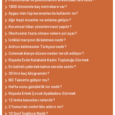
Phenomenal ve phenomenon arasındaki fark nedir?
1800 dönümde kaç metrekare var?
Aygaz mini tüp karavanlarda kullanılır mı?
Ağır başlı insanlar ne anlama geliyor?
Kurumsal itibar yönetimi nasıl yapılır?
Oksitosinin fazla olması nelere yol açar?
Istiklal marşının ilk kelimesi nedir?
Arktos kelimesinin Türkçesi nedir?
Colemak klavye düzeni neden tercih ediliyor?
Rüyada Evde Kalabalık Kadın Topluluğu Görmek
En kaliteli çekirdek kahve nerede satılır?
30 litre kaç kilogramdır?
M2 Taksim'e gidiyor mu?
Hafta sonu günübirlik tur nedir?
Rüyada Erkek Çocuk Ayakkabısı Görmek
12 levha kanunları nelerdir?
2 Yumurtalı omlet kilo aldırır mı?
10 Sınıf İngilizce Nedir?