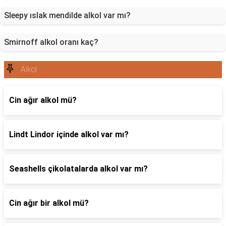
Sleepy ıslak mendilde alkol var mı?
Smirnoff alkol oranı kaç?
Alkol
Cin ağır alkol mü?
Lindt Lindor içinde alkol var mı?
Seashells çikolatalarda alkol var mı?
Cin ağır bir alkol mü?