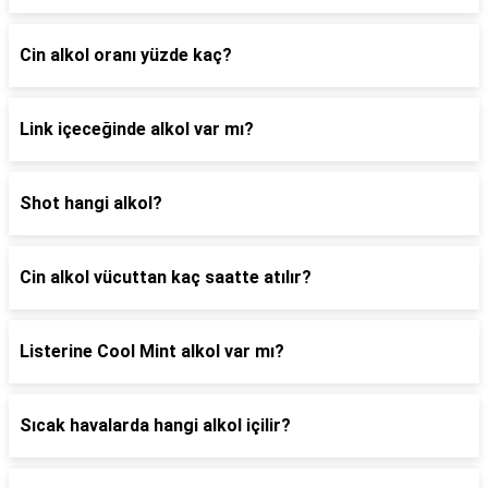
Cin alkol oranı yüzde kaç?
Link içeceğinde alkol var mı?
Shot hangi alkol?
Cin alkol vücuttan kaç saatte atılır?
Listerine Cool Mint alkol var mı?
Sıcak havalarda hangi alkol içilir?