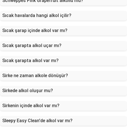
Schweppes Pink Grapefruit alkollü mü?
Sıcak havalarda hangi alkol içilir?
Sıcak şarap içinde alkol var mı?
Sıcak şarapta alkol uçar mı?
Sıcak şarapta alkol var mı?
Sirke ne zaman alkole dönüşür?
Sirkede alkol oluşur mu?
Sirkenin içinde alkol var mı?
Sleepy Easy Clean'de alkol var mı?