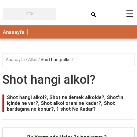
×
☰
ANASAYFA
Anasayfa
Anasayfa
Alkol
Shot hangi alkol?
Shot hangi alkol?
Shot hangi alkol?, Shot ne demek alkolde?, Shot'ın
içinde ne var?, Shot alkol oranı ne kadar?, Shot
bardağına ne konur?, 1 shot Ne Kadar?