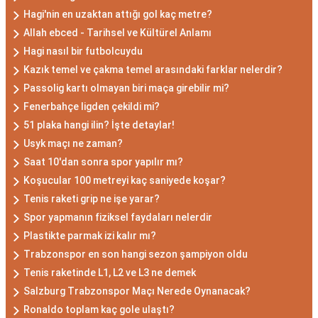
Hagi'nin en uzaktan attığı gol kaç metre?
Allah ebced - Tarihsel ve Kültürel Anlamı
Hagi nasıl bir futbolcuydu
Kazık temel ve çakma temel arasındaki farklar nelerdir?
Passolig kartı olmayan biri maça girebilir mi?
Fenerbahçe ligden çekildi mi?
51 plaka hangi ilin? İşte detaylar!
Usyk maçı ne zaman?
Saat 10'dan sonra spor yapılır mı?
Koşucular 100 metreyi kaç saniyede koşar?
Tenis raketi grip ne işe yarar?
Spor yapmanın fiziksel faydaları nelerdir
Plastikte parmak izi kalır mı?
Trabzonspor en son hangi sezon şampiyon oldu
Tenis raketinde L1, L2 ve L3 ne demek
Salzburg Trabzonspor Maçı Nerede Oynanacak?
Ronaldo toplam kaç gole ulaştı?