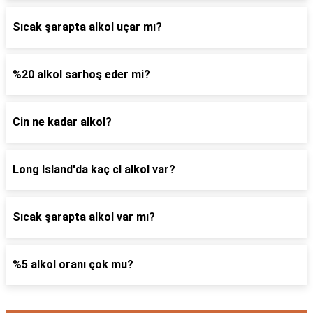
Sıcak şarapta alkol uçar mı?
%20 alkol sarhoş eder mi?
Cin ne kadar alkol?
Long Island'da kaç cl alkol var?
Sıcak şarapta alkol var mı?
%5 alkol oranı çok mu?