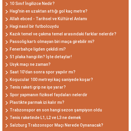
10 Sınıf İngilizce Nedir?
Hagi'nin en uzaktan attığı gol kaç metre?
Allah ebced - Tarihsel ve Kültürel Anlamı
Hagi nasıl bir futbolcuydu
Kazık temel ve çakma temel arasındaki farklar nelerdir?
Passolig kartı olmayan biri maça girebilir mi?
Fenerbahçe ligden çekildi mi?
51 plaka hangi ilin? İşte detaylar!
Usyk maçı ne zaman?
Saat 10'dan sonra spor yapılır mı?
Koşucular 100 metreyi kaç saniyede koşar?
Tenis raketi grip ne işe yarar?
Spor yapmanın fiziksel faydaları nelerdir
Plastikte parmak izi kalır mı?
Trabzonspor en son hangi sezon şampiyon oldu
Tenis raketinde L1, L2 ve L3 ne demek
Salzburg Trabzonspor Maçı Nerede Oynanacak?