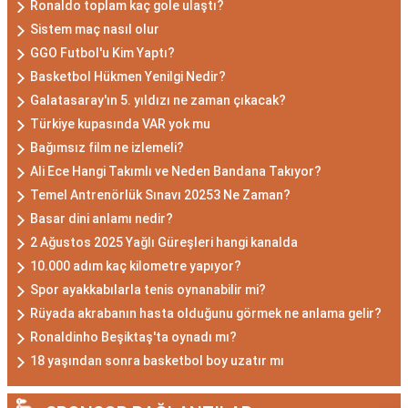
Ronaldo toplam kaç gole ulaştı?
Sistem maç nasıl olur
GGO Futbol'u Kim Yaptı?
Basketbol Hükmen Yenilgi Nedir?
Galatasaray'ın 5. yıldızı ne zaman çıkacak?
Türkiye kupasında VAR yok mu
Bağımsız film ne izlemeli?
Ali Ece Hangi Takımlı ve Neden Bandana Takıyor?
Temel Antrenörlük Sınavı 20253 Ne Zaman?
Basar dini anlamı nedir?
2 Ağustos 2025 Yağlı Güreşleri hangi kanalda
10.000 adım kaç kilometre yapıyor?
Spor ayakkabılarla tenis oynanabilir mi?
Rüyada akrabanın hasta olduğunu görmek ne anlama gelir?
Ronaldinho Beşiktaş'ta oynadı mı?
18 yaşından sonra basketbol boy uzatır mı