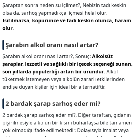
Şaraptan sonra neden su içilmez?,
Nebizin tadı keskin
olsa da, sarhoş yapmadıkça, içmesi helal olur.
Isıtılmazsa, köpürünce ve tadı keskin olunca, haram
olur
.
Şarabın alkol oranı nasıl artar?
Şarabın alkol oranı nasıl artar?,
Sonuç:
Alkolsüz
şaraplar, lezzetli ve sağlıklı bir içecek seçeneği sunan,
son yıllarda popülerliği artan bir üründür
. Alkol
tüketmek istemeyen veya alkolün zararlı etkilerinden
endişe duyan kişiler için ideal bir alternatiftir.
2 bardak şarap sarhoş eder mi?
2 bardak şarap sarhoş eder mi?,
Diğer taraftan, gıdanın
pişirilmesiyle alkolün bir kısmı buharlaşsa bile tamamen
yok olmadığı ifade edilmektedir. Dolayısıyla imalat veya