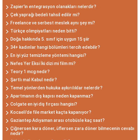
Zapier'in entegrasyon olanakları nelerdir?
Çek yaprağı bedeli tahsil edilir mi?
Freelance ve serbest meslek aynı şey mi?
Türkçe olimpiyatları neden bitti?
Doğa hakkında 5. sınıf için uygun 15 şiir
34+ kadınlar hangi bölümleri tercih edebilir?
En iyi yüz temizleme yöntemi hangisi?
Nefes Yer Eksi İki dizi mi film mi?
Teory 1 mcg nedir?
Şartlı mal Kabul nedir?
Temel yönlerden hukuka aykırılıklar nelerdir?
Apartmanın dış kapısı neden kapanmaz?
Colgate en iyi diş fırçası hangisi?
Kocaeli'de file market kaçta kapanıyor?
Gaziantep Adıyaman arası otobüsle kaç saat?
Çiğnersen kara döner, üflersen zara döner bilmecenin cevabı
nedir?