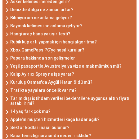
Asker kelimesi nereden gelir?
Denizde dalga ne zaman artar?
Bilmiyorum ne anlama geliyor?
Baymak kelimesi ne anlama geliyor?
Hangi araç bana yakışır testi?
Rubik küp artı yapmak için hangi algoritma?
Xbox GamePass PC'ye nasıl kurulur?
Papara hakkında son gelişmeler
Yeşil pasaportla Avustralya'ya vize almak mümkün mü?
Kalıp Ayırıcı Sprey ne işe yarar?
Kuruluş Osman'da Aygül Hatun öldü mü?
Trafikte yayalara öncelik var mı?
Tarım dışı istihdam verileri beklentilere uygunsa altın fiyatı
artabilir mi?
14 yaş fark çok mu?
Apple'ın müşteri hizmetleri kaça kadar açık?
Sektör kodları nasıl bulunur?
Baca temizliği sırasında neden risklidir?