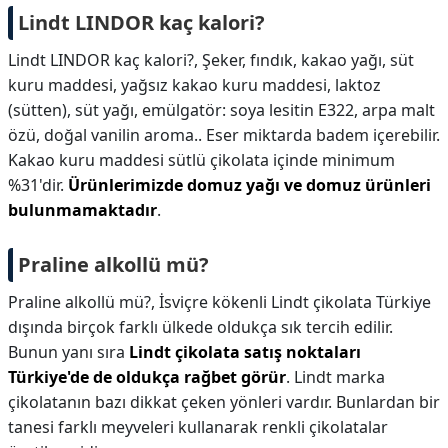
Lindt LINDOR kaç kalori?
Lindt LINDOR kaç kalori?,
Şeker, fındık, kakao yağı, süt
kuru maddesi, yağsız kakao kuru maddesi, laktoz
(sütten), süt yağı, emülgatör: soya lesitin E322, arpa malt
özü, doğal vanilin aroma.. Eser miktarda badem içerebilir.
Kakao kuru maddesi sütlü çikolata içinde minimum
%31'dir.
Ürünlerimizde domuz yağı ve domuz ürünleri
bulunmamaktadır
.
Praline alkollü mü?
Praline alkollü mü?,
İsviçre kökenli Lindt çikolata Türkiye
dışında birçok farklı ülkede oldukça sık tercih edilir.
Bunun yanı sıra
Lindt çikolata satış noktaları
Türkiye'de de oldukça rağbet görür
. Lindt marka
çikolatanın bazı dikkat çeken yönleri vardır. Bunlardan bir
tanesi farklı meyveleri kullanarak renkli çikolatalar