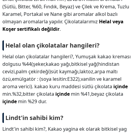
(Sütlü, Bitter, %60, Fındık, Beyaz) ve Çilek ve Krema, Tuzlu
Karamel, Portakal ve Nane gibi aromalar alkol bazlı
olmayan aromalarla yapılır. Çikolatalarımız
Helal veya
Koşer sertifikalı değildir
.
Helal olan çikolatalar hangileri?
Helal olan çikolatalar hangileri?,
Yumuşak kakao kreması
dolgusu %44(şeker,kakao yağı,bitkisel yağ(hindistan
cevizi,palm çekirdeği)süt kaymağı,laktoz,arpa maltı
özü,emülgatör : (soya lesitin:E322),vanilin ve karamel
aroma verici). kakao kuru maddesi sütlü çikolata
içinde
min.%32,bitter çikolata
içinde
min %41,beyaz çikolata
içinde
min %29 dur.
Lindt'in sahibi kim?
Lindt'in sahibi kim?,
Kakao yagina ek olarak bitkisel yag