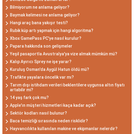
Bilmiyorum ne anlama geliyor?
Baymak kelimesi ne anlama geliyor?
Hangi araç bana yakışır testi?
Rubik küp artı yapmak için hangi algoritma?
Xbox GamePass PC'ye nasıl kurulur?
Papara hakkında son gelişmeler
Yeşil pasaportla Avustralya'ya vize almak mümkün mü?
Kalıp Ayırıcı Sprey ne işe yarar?
Kuruluş Osman'da Aygül Hatun öldü mü?
Trafikte yayalara öncelik var mı?
Tarım dışı istihdam verileri beklentilere uygunsa altın fiyatı
artabilir mi?
14 yaş fark çok mu?
Apple'ın müşteri hizmetleri kaça kadar açık?
Sektör kodları nasıl bulunur?
Baca temizliği sırasında neden risklidir?
Hayvancılıkta kullanılan makine ve ekipmanlar nelerdir?