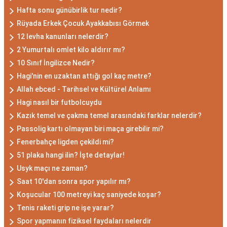
Hafta sonu günübirlik tur nedir?
Rüyada Erkek Çocuk Ayakkabısı Görmek
12 levha kanunları nelerdir?
2 Yumurtalı omlet kilo aldırır mı?
10 Sınıf İngilizce Nedir?
Hagi'nin en uzaktan attığı gol kaç metre?
Allah ebced - Tarihsel ve Kültürel Anlamı
Hagi nasıl bir futbolcuydu
Kazık temel ve çakma temel arasındaki farklar nelerdir?
Passolig kartı olmayan biri maça girebilir mi?
Fenerbahçe ligden çekildi mi?
51 plaka hangi ilin? İşte detaylar!
Usyk maçı ne zaman?
Saat 10'dan sonra spor yapılır mı?
Koşucular 100 metreyi kaç saniyede koşar?
Tenis raketi grip ne işe yarar?
Spor yapmanın fiziksel faydaları nelerdir