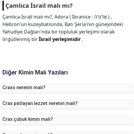
Çamlıca İsrail malı mı?
Çamlıca İsrail malı mı?,
Adora ( İbranice : אֲדוֹרָה ) ,
Hebron'un kuzeybatısında, Batı Şeria'nın güneyindeki
Yahudiye Dağları'nda bir topluluk yerleşimi olarak
örgütlenmiş bir
İsrail yerleşimidir
.
Diğer
Kimin Malı
Yazıları
Craxs nerenin malı?
Crax patlayan lezzet nerenin malı?
Crax çubuk kimin malı?