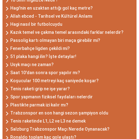
10 Sınıf İngilizce Nedir?
Hagi'nin en uzaktan attığı gol kaç metre?
Allah ebced - Tarihsel ve Kültürel Anlamı
Hagi nasıl bir futbolcuydu
Kazık temel ve çakma temel arasındaki farklar nelerdir?
Passolig kartı olmayan biri maça girebilir mi?
Fenerbahçe ligden çekildi mi?
51 plaka hangi ilin? İşte detaylar!
Usyk maçı ne zaman?
Saat 10'dan sonra spor yapılır mı?
Koşucular 100 metreyi kaç saniyede koşar?
Tenis raketi grip ne işe yarar?
Spor yapmanın fiziksel faydaları nelerdir
Plastikte parmak izi kalır mı?
Trabzonspor en son hangi sezon şampiyon oldu
Tenis raketinde L1, L2 ve L3 ne demek
Salzburg Trabzonspor Maçı Nerede Oynanacak?
Ronaldo toplam kaç gole ulaştı?