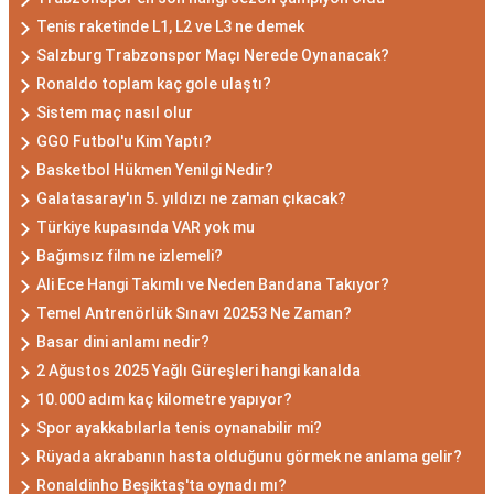
Tenis raketinde L1, L2 ve L3 ne demek
Salzburg Trabzonspor Maçı Nerede Oynanacak?
Ronaldo toplam kaç gole ulaştı?
Sistem maç nasıl olur
GGO Futbol'u Kim Yaptı?
Basketbol Hükmen Yenilgi Nedir?
Galatasaray'ın 5. yıldızı ne zaman çıkacak?
Türkiye kupasında VAR yok mu
Bağımsız film ne izlemeli?
Ali Ece Hangi Takımlı ve Neden Bandana Takıyor?
Temel Antrenörlük Sınavı 20253 Ne Zaman?
Basar dini anlamı nedir?
2 Ağustos 2025 Yağlı Güreşleri hangi kanalda
10.000 adım kaç kilometre yapıyor?
Spor ayakkabılarla tenis oynanabilir mi?
Rüyada akrabanın hasta olduğunu görmek ne anlama gelir?
Ronaldinho Beşiktaş'ta oynadı mı?