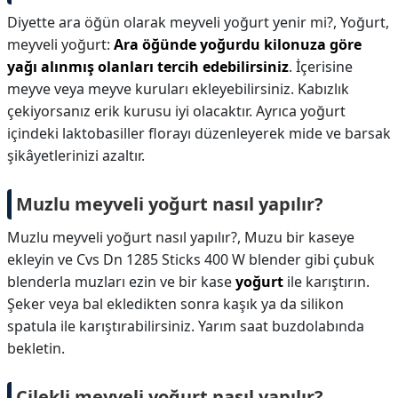
Diyette ara öğün olarak meyveli yoğurt yenir mi?,
Yoğurt,
meyveli yoğurt:
Ara öğünde yoğurdu kilonuza göre
yağı alınmış olanları tercih edebilirsiniz
. İçerisine
meyve veya meyve kuruları ekleyebilirsiniz. Kabızlık
çekiyorsanız erik kurusu iyi olacaktır. Ayrıca yoğurt
içindeki laktobasiller florayı düzenleyerek mide ve barsak
şikâyetlerinizi azaltır.
Muzlu meyveli yoğurt nasıl yapılır?
Muzlu meyveli yoğurt nasıl yapılır?,
Muzu bir kaseye
ekleyin ve Cvs Dn 1285 Sticks 400 W blender gibi çubuk
blenderla muzları ezin ve bir kase
yoğurt
ile karıştırın.
Şeker veya bal ekledikten sonra kaşık ya da silikon
spatula ile karıştırabilirsiniz. Yarım saat buzdolabında
bekletin.
Çilekli meyveli yoğurt nasıl yapılır?