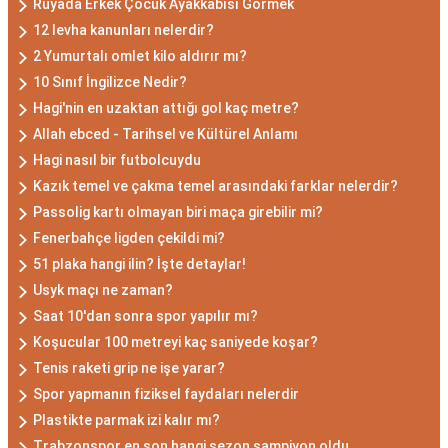
Rüyada Erkek Çocuk Ayakkabısı Görmek
12 levha kanunları nelerdir?
2 Yumurtalı omlet kilo aldırır mı?
10 Sınıf İngilizce Nedir?
Hagi'nin en uzaktan attığı gol kaç metre?
Allah ebced - Tarihsel ve Kültürel Anlamı
Hagi nasıl bir futbolcuydu
Kazık temel ve çakma temel arasındaki farklar nelerdir?
Passolig kartı olmayan biri maça girebilir mi?
Fenerbahçe ligden çekildi mi?
51 plaka hangi ilin? İşte detaylar!
Usyk maçı ne zaman?
Saat 10'dan sonra spor yapılır mı?
Koşucular 100 metreyi kaç saniyede koşar?
Tenis raketi grip ne işe yarar?
Spor yapmanın fiziksel faydaları nelerdir
Plastikte parmak izi kalır mı?
Trabzonspor en son hangi sezon şampiyon oldu