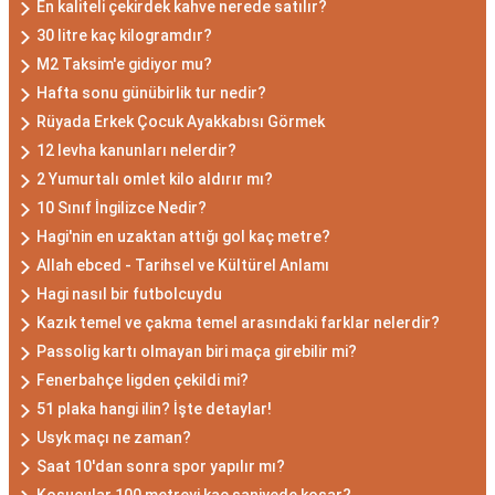
En kaliteli çekirdek kahve nerede satılır?
30 litre kaç kilogramdır?
M2 Taksim'e gidiyor mu?
Hafta sonu günübirlik tur nedir?
Rüyada Erkek Çocuk Ayakkabısı Görmek
12 levha kanunları nelerdir?
2 Yumurtalı omlet kilo aldırır mı?
10 Sınıf İngilizce Nedir?
Hagi'nin en uzaktan attığı gol kaç metre?
Allah ebced - Tarihsel ve Kültürel Anlamı
Hagi nasıl bir futbolcuydu
Kazık temel ve çakma temel arasındaki farklar nelerdir?
Passolig kartı olmayan biri maça girebilir mi?
Fenerbahçe ligden çekildi mi?
51 plaka hangi ilin? İşte detaylar!
Usyk maçı ne zaman?
Saat 10'dan sonra spor yapılır mı?