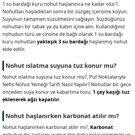
1 su bardağı kuru nohut haşlanınca ne kadar olur?,
Nohutları haşladıktan sonra bir süzgeç içerisine koyun.
Suyunun tamamen süzülmesini sağlayın. Süzdüğünüz
nohutları bir tabak ya da kabın içine alın. Kullandığınız
nohudun türü ve cinsine de bağlı olarak 1 su bardağı
kuru nohuttan
yaklaşık 3 su bardağı
haşlanmış nohut
elde edilir.
Nohut ıslatma suyuna tuz konur mu?
Nohut ıslatma suyuna tuz konur mu?,
Püf Noktalarıyla
Nefis Nohut Yemeği Tarifi Nasıl Yapılır? Nohutlar bir gece
önceden suya konur ve kabartma tozu,
1 çay kaşığı tuz
eklenerek ağzı kapatılır
.
Nohut haşlanırken karbonat atılır mı?
Nohut haşlanırken karbonat atılır mı?,
Karbonat
nohutun dış zarlarını yumuşatıp daha kolay pişmesini ve