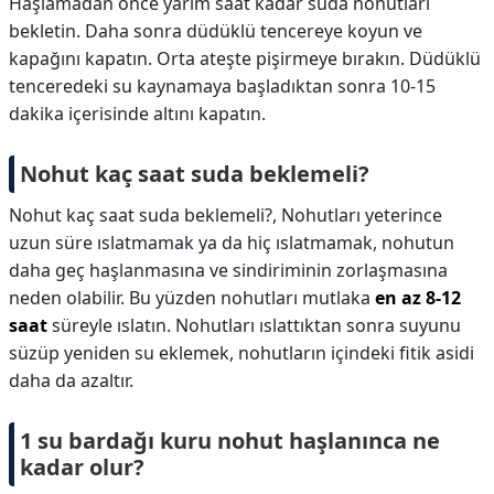
Haşlamadan önce yarım saat kadar suda nohutları
bekletin. Daha sonra düdüklü tencereye koyun ve
kapağını kapatın. Orta ateşte pişirmeye bırakın. Düdüklü
tenceredeki su kaynamaya başladıktan sonra 10-15
dakika içerisinde altını kapatın.
Nohut kaç saat suda beklemeli?
Nohut kaç saat suda beklemeli?,
Nohutları yeterince
uzun süre ıslatmamak ya da hiç ıslatmamak, nohutun
daha geç haşlanmasına ve sindiriminin zorlaşmasına
neden olabilir. Bu yüzden nohutları mutlaka
en az 8-12
saat
süreyle ıslatın. Nohutları ıslattıktan sonra suyunu
süzüp yeniden su eklemek, nohutların içindeki fitik asidi
daha da azaltır.
1 su bardağı kuru nohut haşlanınca ne
kadar olur?