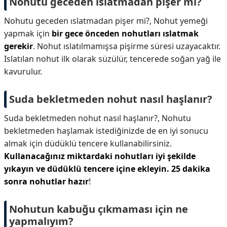
Nohutu geceden ıslatmadan pişer mi?
Nohutu geceden ıslatmadan pişer mi?,
Nohut yemeği
yapmak için
bir gece önceden nohutları ıslatmak
gerekir
. Nohut ıslatılmamışsa pişirme süresi uzayacaktır.
Islatılan nohut ilk olarak süzülür, tencerede soğan yağ ile
kavurulur.
Suda bekletmeden nohut nasıl haşlanır?
Suda bekletmeden nohut nasıl haşlanır?,
Nohutu
bekletmeden haşlamak istediğinizde de en iyi sonucu
almak için düdüklü tencere kullanabilirsiniz.
Kullanacağınız miktardaki nohutları iyi şekilde
yıkayın ve düdüklü tencere içine ekleyin. 25 dakika
sonra nohutlar hazır
!
Nohutun kabuğu çıkmaması için ne
yapmalıyım?