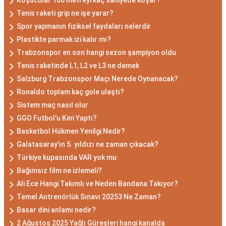
Koşucular 100 metreyi kaç saniyede koşar?
Tenis raketi grip ne işe yarar?
Spor yapmanın fiziksel faydaları nelerdir
Plastikte parmak izi kalır mı?
Trabzonspor en son hangi sezon şampiyon oldu
Tenis raketinde L1, L2 ve L3 ne demek
Salzburg Trabzonspor Maçı Nerede Oynanacak?
Ronaldo toplam kaç gole ulaştı?
Sistem maç nasıl olur
GGO Futbol'u Kim Yaptı?
Basketbol Hükmen Yenilgi Nedir?
Galatasaray'ın 5. yıldızı ne zaman çıkacak?
Türkiye kupasında VAR yok mu
Bağımsız film ne izlemeli?
Ali Ece Hangi Takımlı ve Neden Bandana Takıyor?
Temel Antrenörlük Sınavı 20253 Ne Zaman?
Basar dini anlamı nedir?
2 Ağustos 2025 Yağlı Güreşleri hangi kanalda