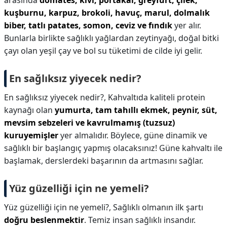
arasında
domates, kivi, portakal, greyfurt, çilek,
kuşburnu, karpuz, brokoli, havuç, marul, dolmalık
biber, tatlı patates, somon, ceviz ve fındık
yer alır.
Bunlarla birlikte sağlıklı yağlardan zeytinyağı, doğal bitki
çayı olan yeşil çay ve bol su tüketimi de cilde iyi gelir.
En sağlıksız yiyecek nedir?
En sağlıksız yiyecek nedir?,
Kahvaltıda kaliteli protein
kaynağı olan
yumurta, tam tahıllı ekmek, peynir, süt,
mevsim sebzeleri ve kavrulmamış (tuzsuz)
kuruyemişler
yer almalıdır. Böylece, güne dinamik ve
sağlıklı bir başlangıç yapmış olacaksınız! Güne kahvaltı ile
başlamak, derslerdeki başarının da artmasını sağlar.
Yüz güzelliği için ne yemeli?
Yüz güzelliği için ne yemeli?,
Sağlıklı olmanın ilk şartı
doğru beslenmektir
. Temiz insan sağlıklı insandır.