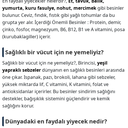
En faydalı yiyecekler nelerdir?,
Et, tavuk, balık,
yumurta, kuru fasulye, nohut, mercimek
gibi besinler
bulunur. Ceviz, fındık, fıstık gibi yağlı tohumlar da bu
grupta yer alır. İçerdiği Önemli Besinler : Protein, demir,
çinko, fosfor, magnezyum, B6, B12, B1 ve A vitamini, posa
(kurubaklagiller) içerir.
Sağlıklı bir vücut için ne yemeliyiz?
Sağlıklı bir vücut için ne yemeliyiz?,
Birincisi,
yeşil
yapraklı sebzeler
dünyanın en sağlıklı besinleri arasında
öne çıkar. Ispanak, pazı, brokoli, lahana gibi sebzeler,
yüksek miktarda lif, C vitamini, K vitamini, folat ve
antioksidanlar içerirler. Bu besinler sindirim sağlığını
destekler, bağışıklık sistemini güçlendirir ve kemik
sağlığını korur.
Dünyadaki en faydalı yiyecek nedir?