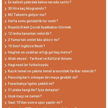
En kaliteli çekirdek kahve nerede satılır?
30 litre kaç kilogramdır?
M2 Taksim'e gidiyor mu?
Hafta sonu günübirlik tur nedir?
Rüyada Erkek Çocuk Ayakkabısı Görmek
12 levha kanunları nelerdir?
2 Yumurtalı omlet kilo aldırır mı?
10 Sınıf İngilizce Nedir?
Hagi'nin en uzaktan attığı gol kaç metre?
Allah ebced - Tarihsel ve Kültürel Anlamı
Hagi nasıl bir futbolcuydu
Kazık temel ve çakma temel arasındaki farklar nelerdir?
Passolig kartı olmayan biri maça girebilir mi?
Fenerbahçe ligden çekildi mi?
51 plaka hangi ilin? İşte detaylar!
Usyk maçı ne zaman?
Saat 10'dan sonra spor yapılır mı?