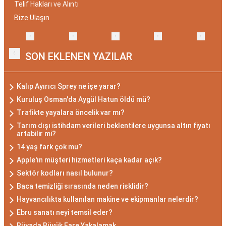
Telif Hakları ve Alıntı
Bize Ulaşın
SON EKLENEN YAZILAR
Kalıp Ayırıcı Sprey ne işe yarar?
Kuruluş Osman'da Aygül Hatun öldü mü?
Trafikte yayalara öncelik var mı?
Tarım dışı istihdam verileri beklentilere uygunsa altın fiyatı
artabilir mi?
14 yaş fark çok mu?
Apple'ın müşteri hizmetleri kaça kadar açık?
Sektör kodları nasıl bulunur?
Baca temizliği sırasında neden risklidir?
Hayvancılıkta kullanılan makine ve ekipmanlar nelerdir?
Ebru sanatı neyi temsil eder?
Rüyada Büyük Fare Yakalamak